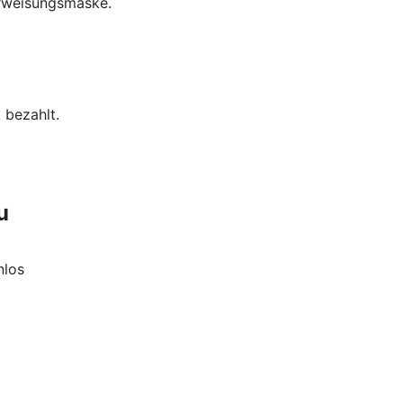
erweisungsmaske.
 bezahlt.
u
nlos