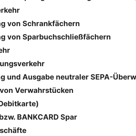
rkehr
ng von Schrankfächern
ng von Sparbuchschließfächern
ehr
sungsverkehr
ng und Ausgabe neutraler SEPA-Überw
 von Verwahrstücken
Debitkarte)
d bzw. BANKCARD Spar
schäfte